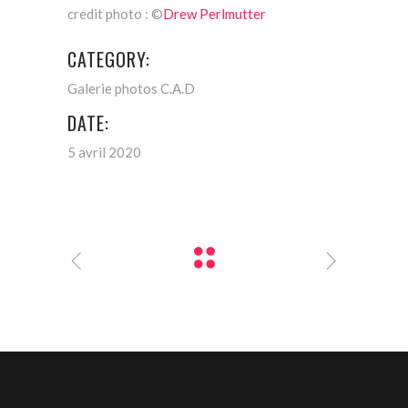
credit photo : ©
Drew Perlmutter
CATEGORY:
Galerie photos C.A.D
DATE:
5 avril 2020