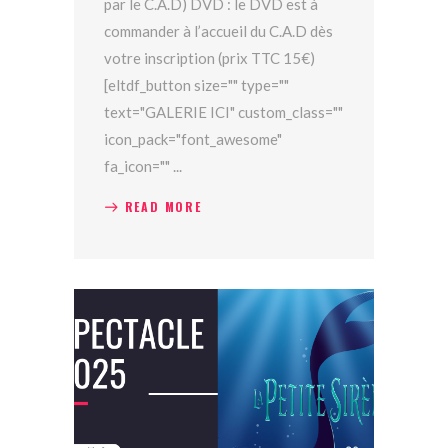
par le C.A.D) DVD : le DVD est à
commander à l’accueil du C.A.D dès
votre inscription (prix TTC 15€)
[eltdf_button size="" type=""
text="GALERIE ICI" custom_class=""
icon_pack="font_awesome"
fa_icon=""
READ MORE