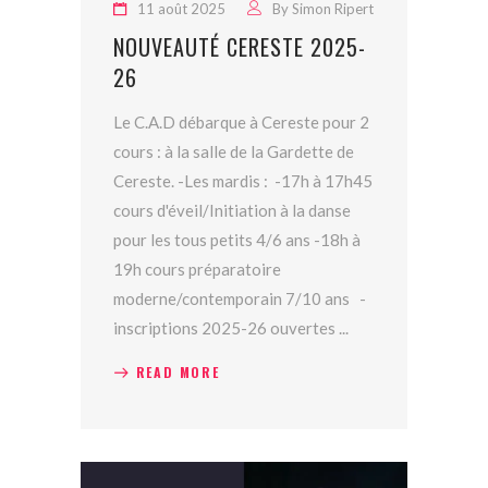
11 août 2025
By
Simon Ripert
NOUVEAUTÉ CERESTE 2025-
26
Le C.A.D débarque à Cereste pour 2
cours : à la salle de la Gardette de
Cereste. -Les mardis : -17h à 17h45
cours d'éveil/Initiation à la danse
pour les tous petits 4/6 ans -18h à
19h cours préparatoire
moderne/contemporain 7/10 ans -
inscriptions 2025-26 ouvertes
READ MORE