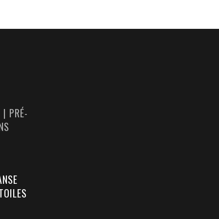
 | PRÉ-
NS
ANSE
TOILES