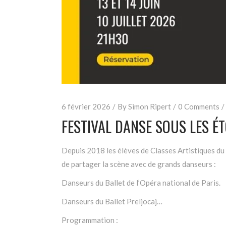
6 février 2026
By
Simon Ripert
0 Comments
FESTIVAL DANSE SOUS LES ÉT
Depuis 2018 les élèves de Classes Artistiques du
de partager la scène avec de grands danseurs :
Danseurs du Ballet de l’Opéra national de Paris.
Danseurs du Ballet Preljocaj…
Programmation :