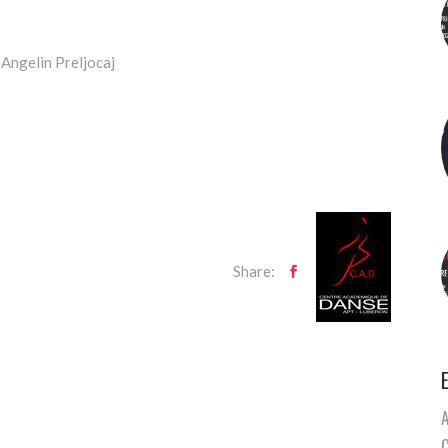
’ Angelin Preljocaj
Share: