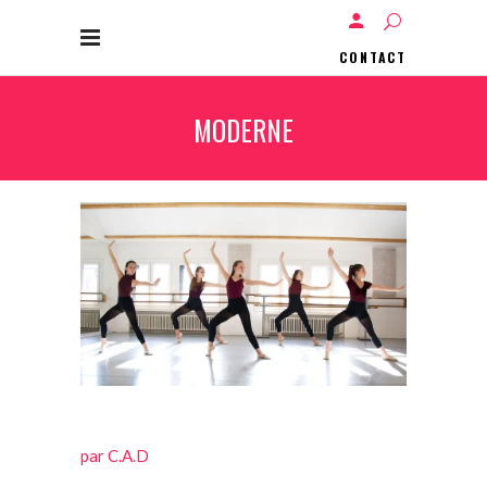
CONTACT
MODERNE
par C.A.D